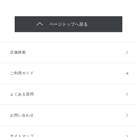
ページトップへ戻る
店舗検索
ご利用ガイド
よくある質問
ご利用ガイドトップ
ご注文方法
お支払方法
送料・配送
お問い合わせ
キャンセル・返品・交換
ポイント・クーポン
サイトマップ