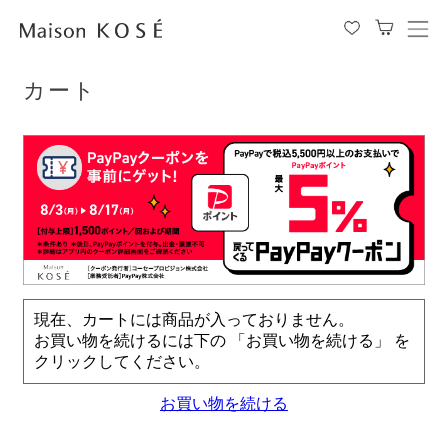
TOP
カート
メ
ニ
ュ
カート
ー
を
開
閉
す
る
現在、カートには商品が入っておりません。
お買い物を続けるには下の 「お買い物を続ける」 を
クリックしてください。
お買い物を続ける