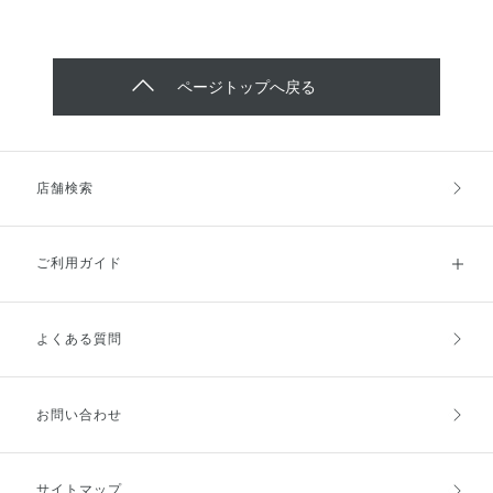
ページトップへ戻る
店舗検索
ご利用ガイド
よくある質問
ご利用ガイドトップ
ご注文方法
お支払方法
送料・配送
お問い合わせ
キャンセル・返品・交換
ポイント・クーポン
サイトマップ