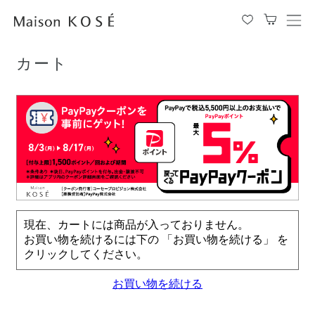
TOP
カート
メ
ニ
ュ
カート
ー
を
開
閉
す
る
現在、カートには商品が入っておりません。
お買い物を続けるには下の 「お買い物を続ける」 を
クリックしてください。
お買い物を続ける