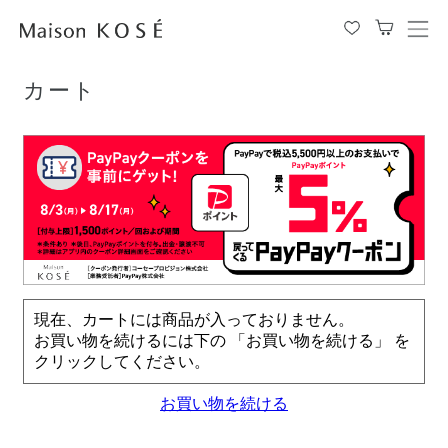
TOP
カート
メ
ニ
ュ
カート
ー
を
開
閉
す
る
現在、カートには商品が入っておりません。
お買い物を続けるには下の 「お買い物を続ける」 を
クリックしてください。
お買い物を続ける