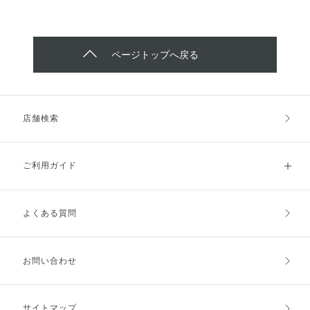
ページトップへ戻る
店舗検索
ご利用ガイド
よくある質問
ご利用ガイドトップ
ご注文方法
お支払方法
送料・配送
お問い合わせ
キャンセル・返品・交換
ポイント・クーポン
サイトマップ