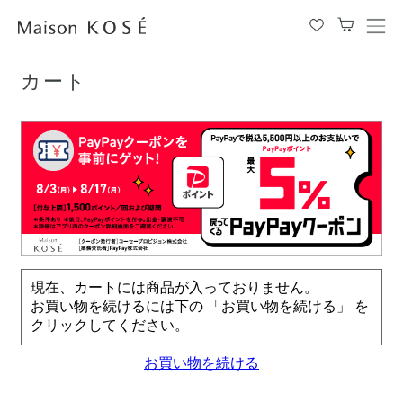
TOP
カート
メ
ニ
ュ
カート
ー
を
開
閉
す
る
現在、カートには商品が入っておりません。
お買い物を続けるには下の 「お買い物を続ける」 を
クリックしてください。
お買い物を続ける