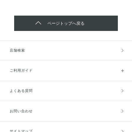
ページトップへ戻る
店舗検索
ご利用ガイド
よくある質問
ご利用ガイドトップ
ご注文方法
お支払方法
送料・配送
お問い合わせ
キャンセル・返品・交換
ポイント・クーポン
サイトマップ