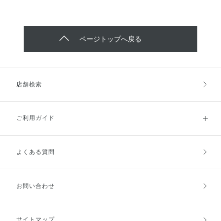
ページトップへ戻る
店舗検索
ご利用ガイド
よくある質問
ご利用ガイドトップ
ご注文方法
お支払方法
送料・配送
お問い合わせ
キャンセル・返品・交換
ポイント・クーポン
サイトマップ