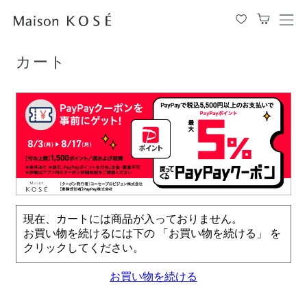
TOP
カート
メ
ニ
ュ
カート
ー
を
開
閉
す
る
現在、カートには商品が入っておりません。
お買い物を続けるには下の 「お買い物を続ける」 を
クリックしてください。
お買い物を続ける