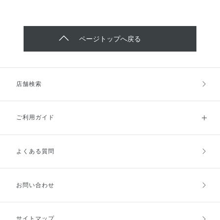
ページトップへ戻る
店舗検索
ご利用ガイド
よくある質問
ご利用ガイドトップ
ご注文方法
お支払方法
送料・配送
お問い合わせ
キャンセル・返品・交換
ポイント・クーポン
サイトマップ