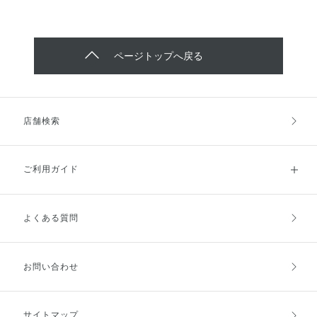
ページトップへ戻る
店舗検索
ご利用ガイド
よくある質問
ご利用ガイドトップ
ご注文方法
お支払方法
送料・配送
お問い合わせ
キャンセル・返品・交換
ポイント・クーポン
サイトマップ