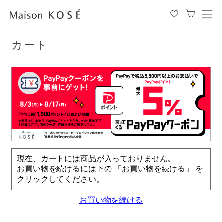
TOP
カート
メ
ニ
ュ
カート
ー
を
開
閉
す
る
現在、カートには商品が入っておりません。
お買い物を続けるには下の 「お買い物を続ける」 を
クリックしてください。
お買い物を続ける