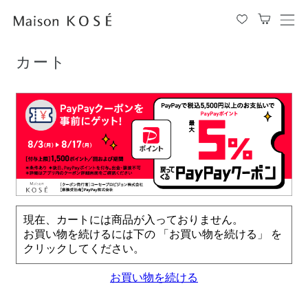
TOP
カート
メ
ニ
ュ
カート
ー
を
開
閉
す
る
現在、カートには商品が入っておりません。
お買い物を続けるには下の 「お買い物を続ける」 を
クリックしてください。
お買い物を続ける