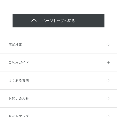
ページトップへ戻る
店舗検索
ご利用ガイド
よくある質問
ご利用ガイドトップ
ご注文方法
お支払方法
送料・配送
お問い合わせ
キャンセル・返品・交換
ポイント・クーポン
サイトマップ