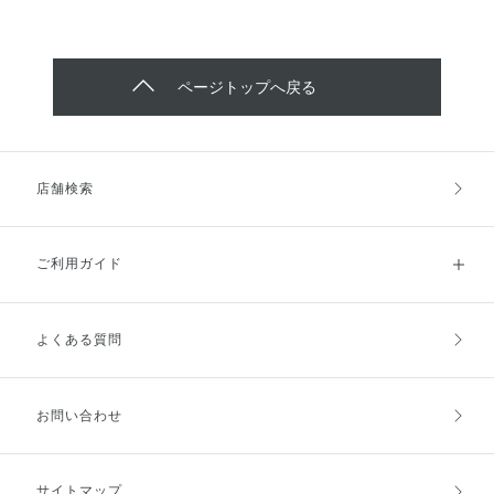
ページトップへ戻る
店舗検索
ご利用ガイド
よくある質問
ご利用ガイドトップ
ご注文方法
お支払方法
送料・配送
お問い合わせ
キャンセル・返品・交換
ポイント・クーポン
サイトマップ