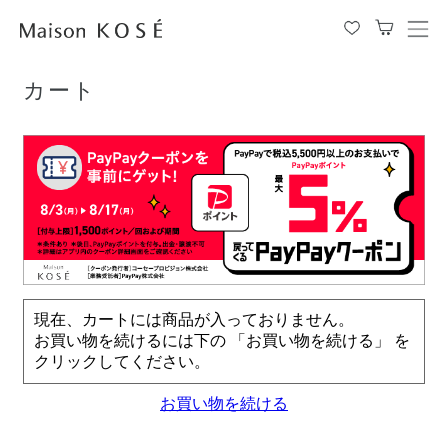
TOP
カート
メ
ニ
ュ
カート
ー
を
開
閉
す
る
現在、カートには商品が入っておりません。
お買い物を続けるには下の 「お買い物を続ける」 を
クリックしてください。
お買い物を続ける