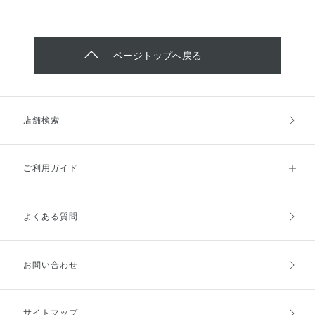
ページトップへ戻る
店舗検索
ご利用ガイド
よくある質問
ご利用ガイドトップ
ご注文方法
お支払方法
送料・配送
お問い合わせ
キャンセル・返品・交換
ポイント・クーポン
サイトマップ