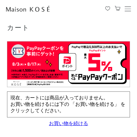
TOP
カート
メ
ニ
ュ
カート
ー
を
開
閉
す
る
現在、カートには商品が入っておりません。
お買い物を続けるには下の 「お買い物を続ける」 を
クリックしてください。
お買い物を続ける