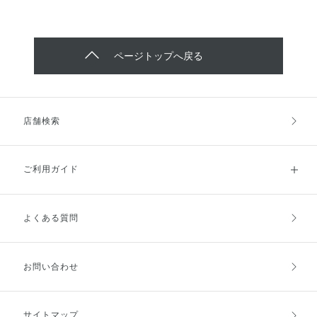
ページトップへ戻る
店舗検索
ご利用ガイド
よくある質問
ご利用ガイドトップ
ご注文方法
お支払方法
送料・配送
お問い合わせ
キャンセル・返品・交換
ポイント・クーポン
サイトマップ