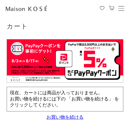
TOP
カート
メ
ニ
ュ
カート
ー
を
開
閉
す
る
現在、カートには商品が入っておりません。
お買い物を続けるには下の 「お買い物を続ける」 を
クリックしてください。
お買い物を続ける