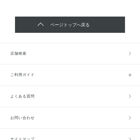
ページトップへ戻る
店舗検索
ご利用ガイド
よくある質問
ご利用ガイドトップ
ご注文方法
お支払方法
送料・配送
お問い合わせ
キャンセル・返品・交換
ポイント・クーポン
サイトマップ