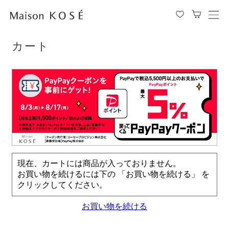
TOP
カート
メ
ニ
ュ
カート
ー
を
開
閉
す
る
現在、カートには商品が入っておりません。
お買い物を続けるには下の 「お買い物を続ける」 を
クリックしてください。
お買い物を続ける