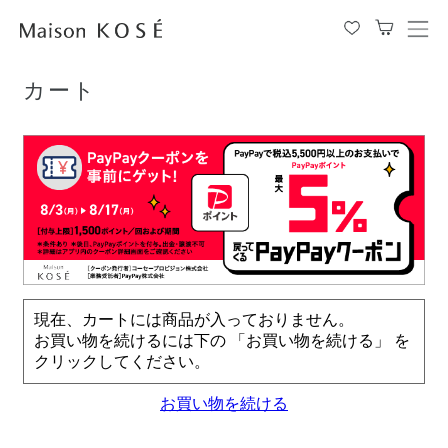
TOP
カート
メ
ニ
ュ
カート
ー
を
開
閉
す
る
現在、カートには商品が入っておりません。
お買い物を続けるには下の 「お買い物を続ける」 を
クリックしてください。
お買い物を続ける