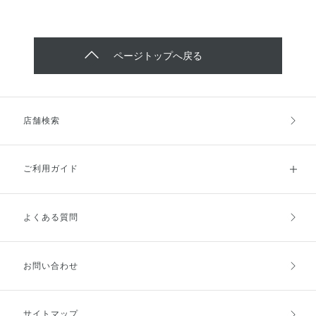
ページトップへ戻る
店舗検索
ご利用ガイド
よくある質問
ご利用ガイドトップ
ご注文方法
お支払方法
送料・配送
お問い合わせ
キャンセル・返品・交換
ポイント・クーポン
サイトマップ