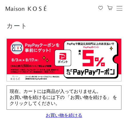
TOP
カート
メ
ニ
ュ
カート
ー
を
開
閉
す
る
現在、カートには商品が入っておりません。
お買い物を続けるには下の 「お買い物を続ける」 を
クリックしてください。
お買い物を続ける