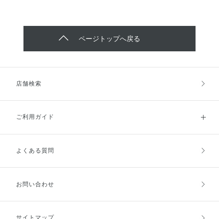
ページトップへ戻る
店舗検索
ご利用ガイド
よくある質問
ご利用ガイドトップ
ご注文方法
お支払方法
送料・配送
お問い合わせ
キャンセル・返品・交換
ポイント・クーポン
サイトマップ