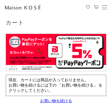
TOP
カート
メ
ニ
ュ
カート
ー
を
開
閉
す
る
現在、カートには商品が入っておりません。
お買い物を続けるには下の 「お買い物を続ける」 を
クリックしてください。
お買い物を続ける