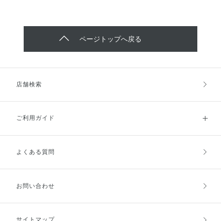
ページトップへ戻る
店舗検索
ご利用ガイド
よくある質問
ご利用ガイドトップ
ご注文方法
お支払方法
送料・配送
お問い合わせ
キャンセル・返品・交換
ポイント・クーポン
サイトマップ