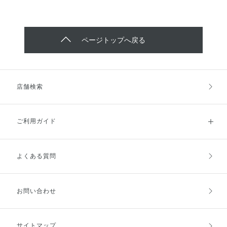
ページトップへ戻る
店舗検索
ご利用ガイド
よくある質問
ご利用ガイドトップ
ご注文方法
お支払方法
送料・配送
お問い合わせ
キャンセル・返品・交換
ポイント・クーポン
サイトマップ