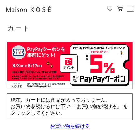
TOP
カート
メ
ニ
ュ
カート
ー
を
開
閉
す
る
現在、カートには商品が入っておりません。
お買い物を続けるには下の 「お買い物を続ける」 を
クリックしてください。
お買い物を続ける