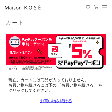
TOP
カート
メ
ニ
ュ
カート
ー
を
開
閉
す
る
現在、カートには商品が入っておりません。
お買い物を続けるには下の 「お買い物を続ける」 を
クリックしてください。
お買い物を続ける