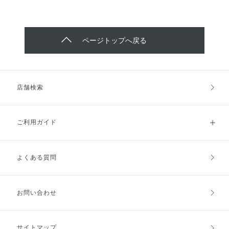
ページトップへ戻る
店舗検索
ご利用ガイド
よくある質問
ご利用ガイドトップ
ご注文方法
お支払方法
送料・配送
お問い合わせ
キャンセル・返品・交換
ポイント・クーポン
サイトマップ