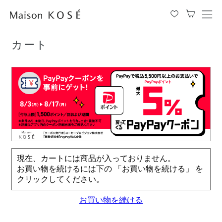
TOP
カート
メ
ニ
ュ
カート
ー
を
開
閉
す
る
現在、カートには商品が入っておりません。
お買い物を続けるには下の 「お買い物を続ける」 を
クリックしてください。
お買い物を続ける