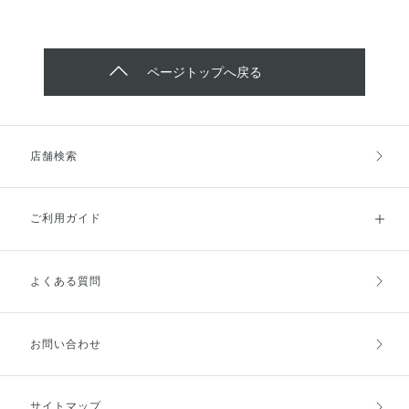
ページトップへ戻る
店舗検索
ご利用ガイド
よくある質問
ご利用ガイドトップ
ご注文方法
お支払方法
送料・配送
お問い合わせ
キャンセル・返品・交換
ポイント・クーポン
サイトマップ