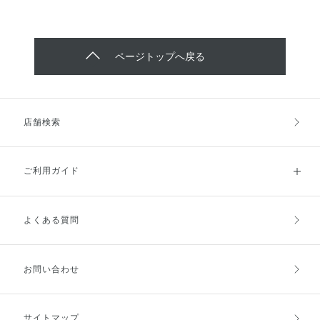
ページトップへ戻る
店舗検索
ご利用ガイド
よくある質問
ご利用ガイドトップ
ご注文方法
お支払方法
送料・配送
お問い合わせ
キャンセル・返品・交換
ポイント・クーポン
サイトマップ