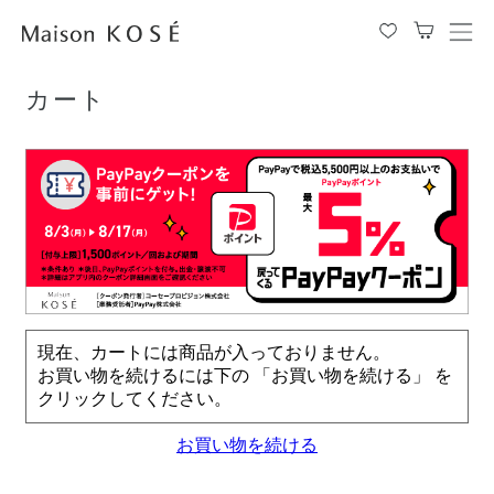
TOP
カート
メ
ニ
ュ
カート
ー
を
開
閉
す
る
現在、カートには商品が入っておりません。
お買い物を続けるには下の 「お買い物を続ける」 を
クリックしてください。
お買い物を続ける