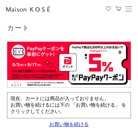
TOP
カート
メ
ニ
ュ
カート
ー
を
開
閉
す
る
現在、カートには商品が入っておりません。
お買い物を続けるには下の 「お買い物を続ける」 を
クリックしてください。
お買い物を続ける