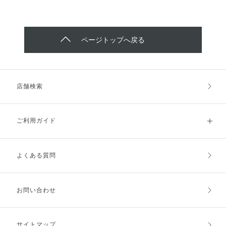
ページトップへ戻る
店舗検索
ご利用ガイド
よくある質問
ご利用ガイドトップ
ご注文方法
お支払方法
送料・配送
お問い合わせ
キャンセル・返品・交換
ポイント・クーポン
サイトマップ