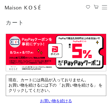
TOP
カート
メ
ニ
ュ
カート
ー
を
開
閉
す
る
現在、カートには商品が入っておりません。
お買い物を続けるには下の 「お買い物を続ける」 を
クリックしてください。
お買い物を続ける