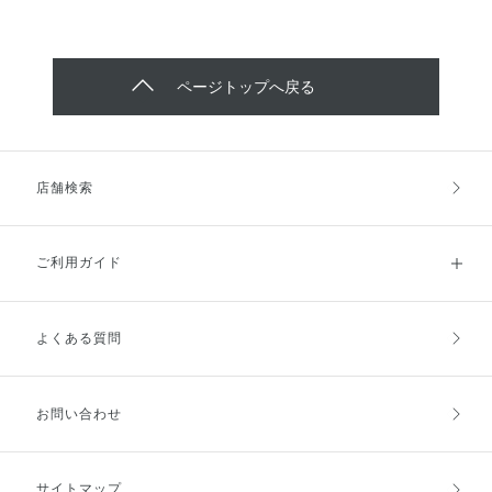
ページトップへ戻る
店舗検索
ご利用ガイド
よくある質問
ご利用ガイドトップ
ご注文方法
お支払方法
送料・配送
お問い合わせ
キャンセル・返品・交換
ポイント・クーポン
サイトマップ