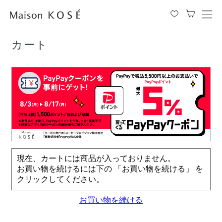
TOP
カート
メ
ニ
ュ
カート
ー
を
開
閉
す
る
現在、カートには商品が入っておりません。
お買い物を続けるには下の 「お買い物を続ける」 を
クリックしてください。
お買い物を続ける