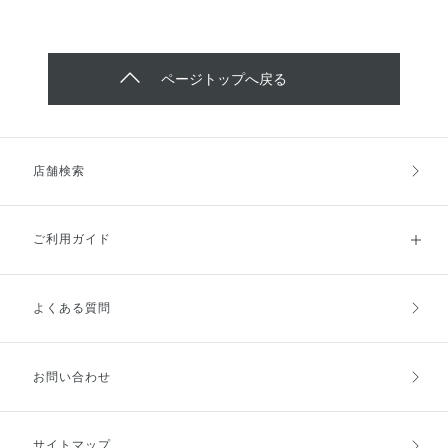
ページトップへ戻る
店舗検索
ご利用ガイド
よくある質問
ご利用ガイドトップ
ご注文方法
お支払方法
送料・配送
お問い合わせ
キャンセル・返品・交換
ポイント・クーポン
サイトマップ