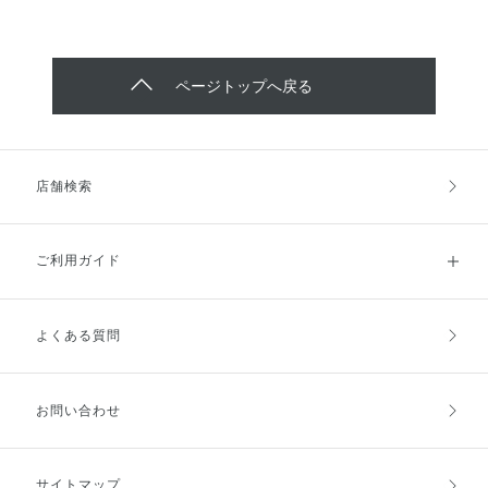
ページトップへ戻る
店舗検索
ご利用ガイド
よくある質問
ご利用ガイドトップ
ご注文方法
お支払方法
送料・配送
お問い合わせ
キャンセル・返品・交換
ポイント・クーポン
サイトマップ