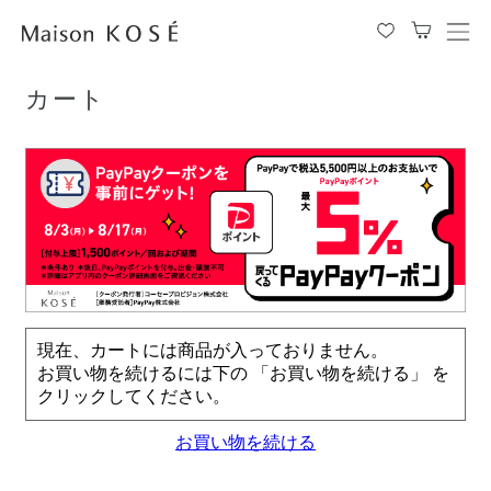
TOP
カート
メ
ニ
ュ
カート
ー
を
開
閉
す
る
現在、カートには商品が入っておりません。
お買い物を続けるには下の 「お買い物を続ける」 を
クリックしてください。
お買い物を続ける