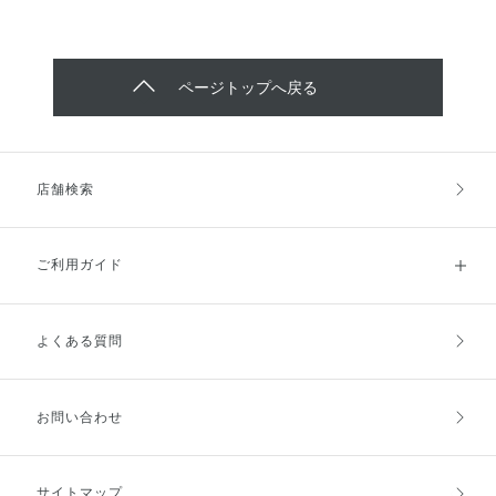
ページトップへ戻る
店舗検索
ご利用ガイド
よくある質問
ご利用ガイドトップ
ご注文方法
お支払方法
送料・配送
お問い合わせ
キャンセル・返品・交換
ポイント・クーポン
サイトマップ