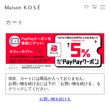
TOP
カート
メ
ニ
ュ
カート
ー
を
開
閉
す
る
現在、カートには商品が入っておりません。
お買い物を続けるには下の 「お買い物を続ける」 を
クリックしてください。
お買い物を続ける