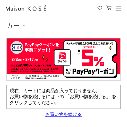
TOP
カート
メ
ニ
ュ
カート
ー
を
開
閉
す
る
現在、カートには商品が入っておりません。
お買い物を続けるには下の 「お買い物を続ける」 を
クリックしてください。
お買い物を続ける