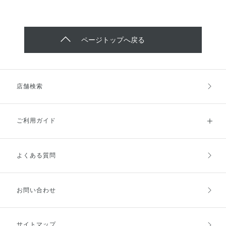
ページトップへ戻る
店舗検索
ご利用ガイド
よくある質問
ご利用ガイドトップ
ご注文方法
お支払方法
送料・配送
お問い合わせ
キャンセル・返品・交換
ポイント・クーポン
サイトマップ