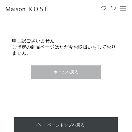
メ
ニ
ュ
ー
を
申し訳ございません。
開
ご指定の商品ページはただ今お取扱いをしており
閉
ません。
す
る
ホームへ戻る
ページトップへ戻る