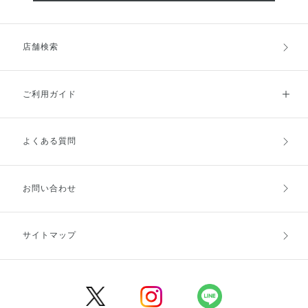
店舗検索
ご利用ガイド
よくある質問
ご利用ガイドトップ
ご注文方法
お支払方法
送料・配送
お問い合わせ
キャンセル・返品・交換
ポイント・クーポン
サイトマップ
定期お届け便
商品レビュー