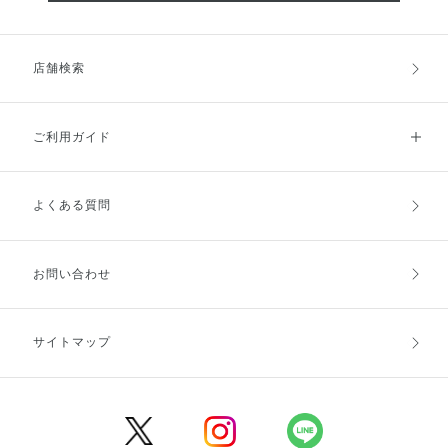
店舗検索
ご利用ガイド
よくある質問
ご利用ガイドトップ
ご注文方法
お支払方法
送料・配送
お問い合わせ
キャンセル・返品・交換
ポイント・クーポン
サイトマップ
定期お届け便
商品レビュー