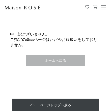
メ
ニ
ュ
ー
を
申し訳ございません。
開
ご指定の商品ページはただ今お取扱いをしており
閉
ません。
す
る
ホームへ戻る
ページトップへ戻る