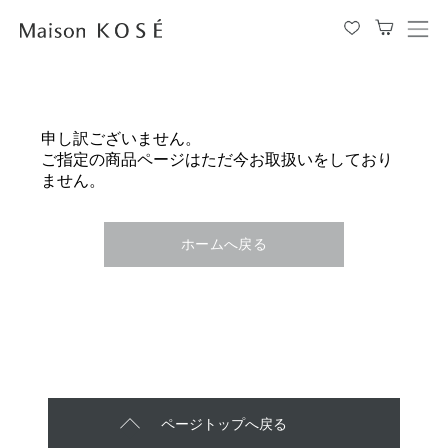
メ
ニ
ュ
ー
を
申し訳ございません。
開
ご指定の商品ページはただ今お取扱いをしており
閉
ません。
す
る
ホームへ戻る
ページトップへ戻る