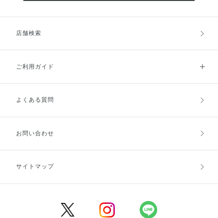
店舗検索
ご利用ガイド
よくある質問
ご利用ガイドトップ
ご注文方法
お支払方法
送料・配送
お問い合わせ
キャンセル・返品・交換
ポイント・クーポン
サイトマップ
定期お届け便
商品レビュー