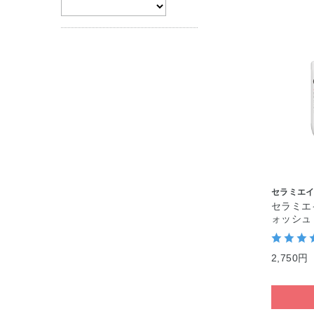
ボディケア・制汗
料
セット商品
セラミエ
セラミエ
ォッシュ
2,750円