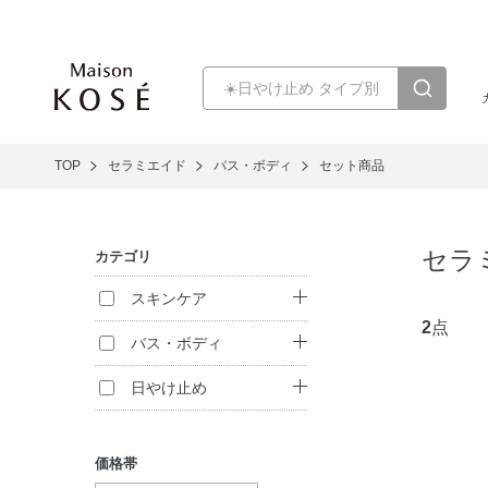
TOP
セラミエイド
バス・ボディ
セット商品
セラ
カテゴリ
スキンケア
2
点
乳液
バス・ボディ
クリーム
ボディ洗浄料
日やけ止め
セット商品
ハンドケア
日やけ止め
価格帯
入浴剤