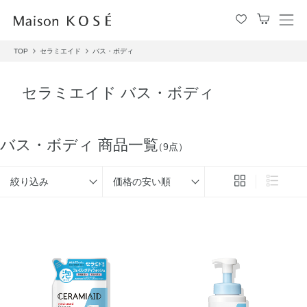
メ
ニ
TOP
セラミエイド
バス・ボディ
ュ
ー
を
セラミエイド バス・ボディ
開
閉
す
る
バス・ボディ 商品一覧
（9点）
絞り込み
価格の安い順