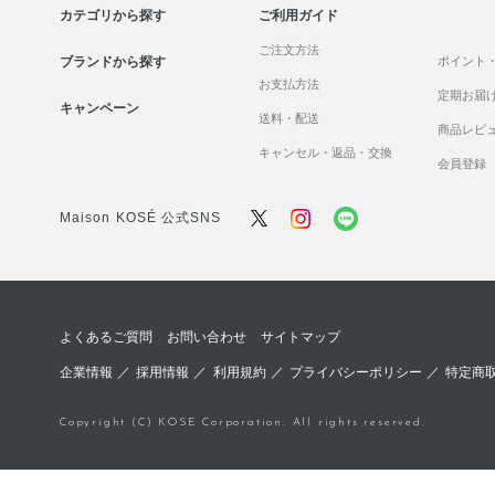
カテゴリから探す
ご利用ガイド
ご注文方法
ブランドから探す
ポイント
お支払方法
定期お届
キャンペーン
送料・配送
商品レビ
キャンセル・返品・交換
会員登録
Maison KOSÉ 公式SNS
よくあるご質問
お問い合わせ
サイトマップ
企業情報
／
採用情報
／
利用規約
／
プライバシーポリシー
／
特定商
Copyright (C) KOSE Corporation. All rights reserved.