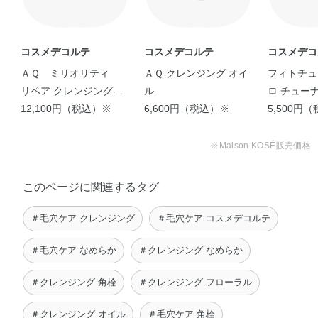
●中身が少なくなったときは、びん口から手のひらに直接受けてお使
いください。
コスメデコルテ
コスメデコルテ
コスメデコ
ＡＱ ミリオリティ
ＡＱ クレンジング オイ
フィトチュ
リペア クレンジングク
ル
ロ チュー
リーム ｎ
12,100円（税込）※
6,600円（税込）※
5,500円
※Maison KOSÉ販売価格
このページに関連するタグ
＃毛穴ケア クレンジング
＃毛穴ケア コスメデコルテ
＃毛穴ケア なめらか
＃クレンジング なめらか
＃クレンジング 角栓
＃クレンジング フローラル
＃クレンジング オイル
＃毛穴ケア 角栓