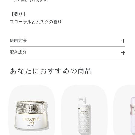
【香り】
フローラルとムスクの香り
使用方法
配合成分
使用方法
パルミチン酸エチルヘキシル・ジカプリン酸PG・ジメチコ
●ご使用前に、手や顔をぬらさないでください。（手や顔がぬれてい
あなたにおすすめの商品
ン・ジカプリン酸ポリグリセリル－6・マカデミアナッツ
ると効果が弱まります。）
●毛穴の蓄積よごれ・ザラつきなどが気になるときにお使いくださ
油・ジオレイン酸ポリグリセリル－10・アストロカリウム
い。（肌の状態に合わせて毎日、また顔全体にもご使用いただけ
ムルムル種子脂・サフラワー油・シア脂・トコフェロー
ます。）
ル・バオバブ種子油・パルミチン酸アスコルビル・ホホバ
●スポイトで、手のひらに適量をとり、指先でよくなじませながらお
種子油・メドウフォーム油・BHT・フェノキシエタノー
肌にのばし、水かぬるま湯で洗い流してください。（鼻とあごに
ル・香料
使用する場合は、スポイトのラインまでの量を2回くらいが目安で
す。）
※クレンジング料や洗顔料の代わりにお使いいただくこともできま
す。このあとの洗顔料は不要です。