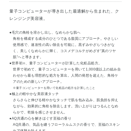
量子コンピューターが導き出した最適解から生まれた、ク
レンジング美容液。
●毛穴の角栓を溶かし出し、なめらかな肌へ
角栓を構成する成分のひとつである脂質にアプローチ。やさしい
使用感で、速攻性の高い除去を可能に。黒ずみやざらつきがな
く、美しくなめらかに輝く、コスメデコルテがめざす“真のツヤ
肌”へと導きます。
●世界初
、量子コンピューターが計算した化粧品処方。
※
世界で初めて、量子コンピューターを用いて1,000億以上の組み合
わせから最も理想的な処方を算出。人間の発想を超えた、角栓ケ
アのための新しいアプローチ。
※量子コンピューターを用いて化粧品の処方を計算したこと
●極上の軽やかな美容液タッチ
さらさらと伸びる軽やかなタッチで肌を包み込み、肌負担を抑え
ながら、効果的に角栓を除去します。洗い上がりはつるんとなめ
らかで、乾燥を感じさせません。
●AQ共通の心を解きほぐす至福の香り
AQ共通の、気品を纏うフローラルムスクの香りで、至福のスキン
ケア体験を叶えます。