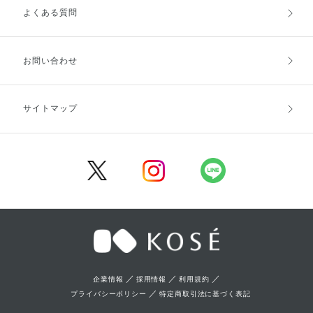
よくある質問
ご利用ガイドトップ
ご注文方法
お支払方法
送料・配送
お問い合わせ
キャンセル・返品・交換
ポイント・クーポン
サイトマップ
定期お届け便
商品レビュー
会員登録
／
／
／
企業情報
採用情報
利用規約
／
プライバシーポリシー
特定商取引法に基づく表記