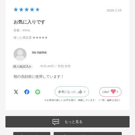
2026.7.15
お気に入りです
容量：40mL
使った満足度
:★★★★★
no name
年代:
40代
性別:
女性
購入確認済み
朝の洗顔前に使用しています！
参考になった
0
Like!
0
※お客様の嬉しいお声を選び、掲載しています。（一部、編集も含む）
もっと見る