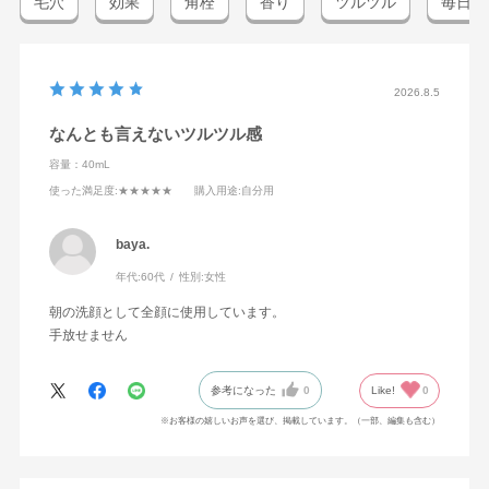
毛穴
効果
角栓
香り
ツルツル
毎日
2026.8.5
なんとも言えないツルツル感
容量：40mL
使った満足度
:★★★★★
購入用途
:自分用
baya.
年代:
60代
性別:
女性
朝の洗顔として全顔に使用しています。
手放せません
参考になった
0
Like!
0
※お客様の嬉しいお声を選び、掲載しています。（一部、編集も含む）