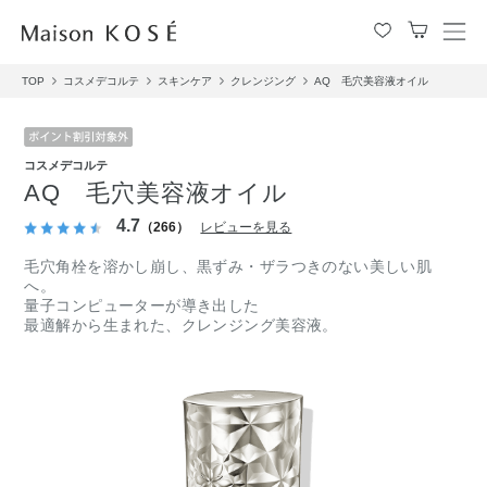
メ
ニ
TOP
コスメデコルテ
スキンケア
クレンジング
AQ 毛穴美容液オイル
ュ
ー
を
開
コスメデコルテ
閉
AQ 毛穴美容液オイル
す
る
4.7
（266）
レビューを見る
毛穴角栓を溶かし崩し、黒ずみ・ザラつきのない美しい肌
へ。
量子コンピューターが導き出した
最適解から生まれた、クレンジング美容液。