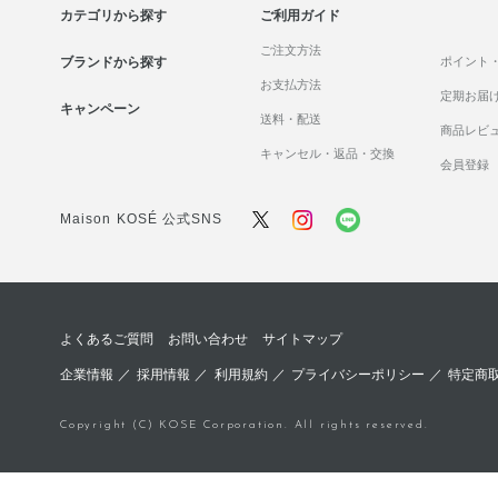
カテゴリから探す
ご利用ガイド
ご注文方法
ブランドから探す
ポイント
お支払方法
定期お届
キャンペーン
送料・配送
商品レビ
キャンセル・返品・交換
会員登録
Maison KOSÉ 公式SNS
よくあるご質問
お問い合わせ
サイトマップ
企業情報
／
採用情報
／
利用規約
／
プライバシーポリシー
／
特定商
Copyright (C) KOSE Corporation. All rights reserved.