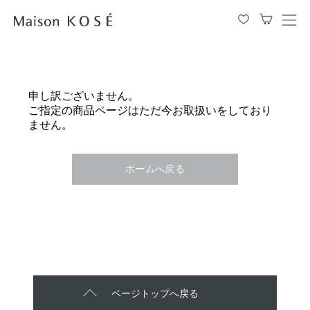
メ
ニ
ュ
ー
を
申し訳ございません。
開
ご指定の商品ページはただ今お取扱いをしており
閉
ません。
す
る
ホームへ戻る
ページトップへ戻る