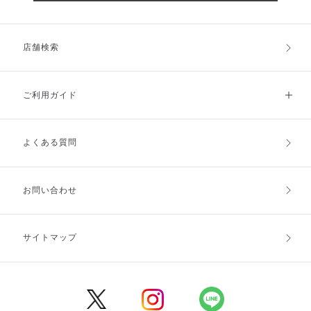
店舗検索
ご利用ガイド
よくある質問
ご利用ガイドトップ
ご注文方法
お支払方法
送料・配送
お問い合わせ
キャンセル・返品・交換
ポイント・クーポン
サイトマップ
定期お届け便
商品レビュー