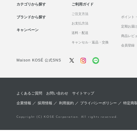
カテゴリから探す
ご利用ガイド
ご注文方法
ブランドから探す
ポイント
お支払方法
定期お届
キャンペーン
送料・配送
商品レビ
キャンセル・返品・交換
会員登録
Maison KOSÉ 公式SNS
よくあるご質問
お問い合わせ
サイトマップ
企業情報
／
採用情報
／
利用規約
／
プライバシーポリシー
／
特定商
Copyright (C) KOSE Corporation. All rights reserved.