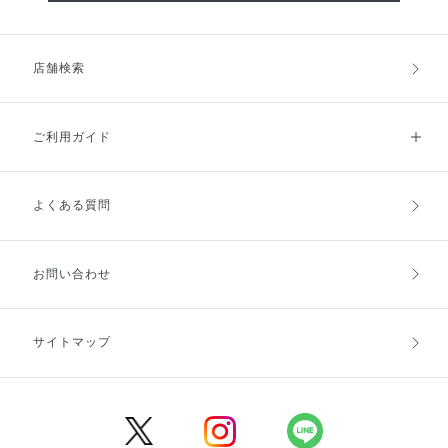
店舗検索
ご利用ガイド
よくある質問
ご利用ガイドトップ
ご注文方法
お支払方法
送料・配送
お問い合わせ
キャンセル・返品・交換
ポイント・クーポン
サイトマップ
定期お届け便
商品レビュー