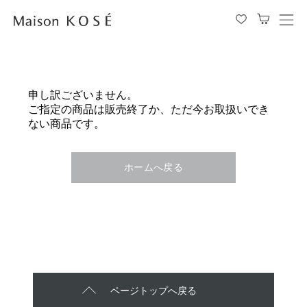
メ
ニ
ュ
ー
を
申し訳ございません。
開
ご指定の商品は販売終了か、ただ今お取扱いでき
閉
ない商品です。
す
る
ホームへ戻る
ページトップへ戻る