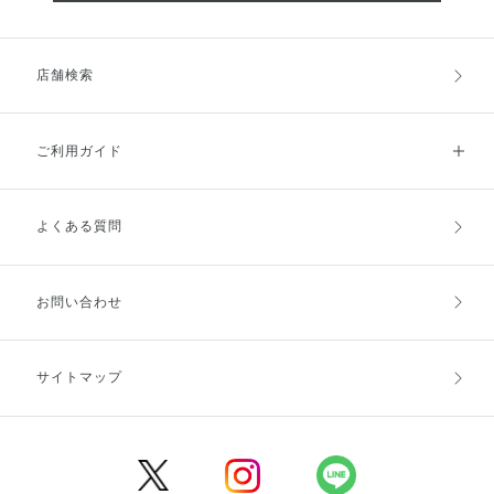
店舗検索
ご利用ガイド
よくある質問
ご利用ガイドトップ
ご注文方法
お支払方法
送料・配送
お問い合わせ
キャンセル・返品・交換
ポイント・クーポン
サイトマップ
定期お届け便
商品レビュー