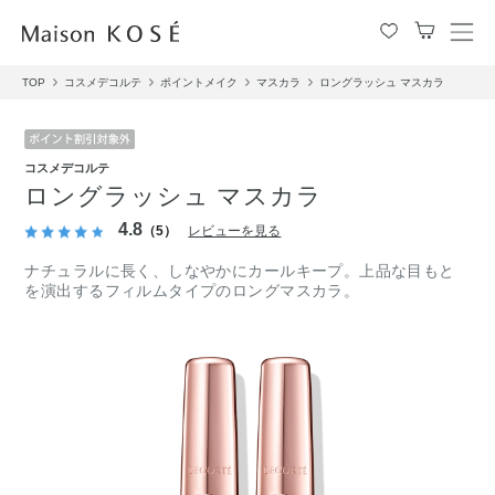
メ
ニ
TOP
コスメデコルテ
ポイントメイク
マスカラ
ロングラッシュ マスカラ
ュ
ー
を
開
コスメデコルテ
閉
ロングラッシュ マスカラ
す
る
4.8
（5）
レビューを見る
ナチュラルに長く、しなやかにカールキープ。上品な目もと
を演出するフィルムタイプのロングマスカラ。