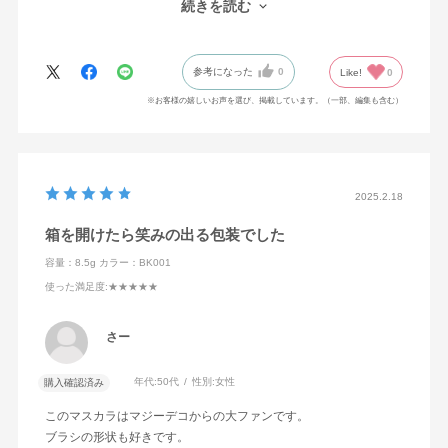
続きを読む
みついて、軽くスライドするだけでチャーミングな瞳になるんで
す。
長さはそこまで出ませんが、若くないのでそこもまたよく、これ
参考になった
0
Like!
0
まで使っていたマスカラに戻れません…
もっと早くに出会いたかったです。
※お客様の嬉しいお声を選び、掲載しています。（一部、編集も含む）
悩んでいる方、ぜひ一度お試しあれ♡
ビューラーをする際にあまり一気に上に巻き上げず、少し斜め上
に小刻みに上げた後、このマスカラを着けてみてください！
2025.2.18
決して高い買い物ではないと思います。
こんなに可愛くなれるんですもの‼️
箱を開けたら笑みの出る包装でした
容量：8.5g
カラー：BK001
使った満足度
:★★★★★
さー
年代:
50代
性別:
女性
購入確認済み
このマスカラはマジーデコからの大ファンです。
ブラシの形状も好きです。