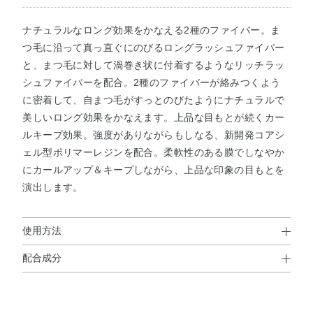
ナチュラルなロング効果をかなえる2種のファイバー。ま
つ毛に沿って真っ直ぐにのびるロングラッシュファイバー
と、まつ毛に対して渦巻き状に付着するようなリッチラッ
シュファイバーを配合。2種のファイバーが絡みつくよう
に密着して、自まつ毛がすっとのびたようにナチュラルで
美しいロング効果をかなえます。上品な目もとが続くカー
ルキープ効果。強度がありながらもしなる、新開発コアシ
ェル型ポリマーレジンを配合。柔軟性のある膜でしなやか
にカールアップ＆キープしながら、上品な印象の目もとを
演出します。
使用方法
配合成分
使用方法
水・（アクリレーツ／アクリル酸エチルヘキシル）コポリ
まつ毛の根もとから毛先に向かってブラシを動かし、適量
マー・（アクリレーツ／VA）コポリマー・ミツロウ・水添
をつけてください。 落とすときは、ぬるま湯でしばらくな