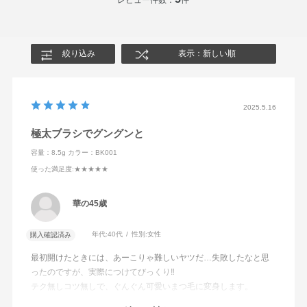
絞り込み
表示：新しい順
2025.5.16
極太ブラシでグングンと
容量：8.5g
カラー：BK001
使った満足度
:★★★★★
華の45歳
年代:
40代
性別:
女性
購入確認済み
最初開けたときには、あーこりゃ難しいヤツだ…失敗したなと思
ったのですが、実際につけてびっくり‼️
テク無しコツ無しで、ぐんぐん可愛いまつ毛に変身します。
太すぎるブラシに程良く絡まったマスカラが、まつ毛に上手く絡