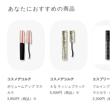
あなたにおすすめの商品
【オンライン&マスク映
えメイク⭐︎】 …
m
【まつエク級！美まつ毛
【簡単グラデ♡】アイグ
マスカラ】 まるで …
ロウジェム マスク …
aiko
m
コスメデコルテ
コスメデコルテ
エスプリー
ボリュームアップ マス
ＡＱ ラッシュブラック
フルインプ
カラ
5,500円（税込）※
マスカラ 
3,850円（税込）※
プルーフ）
2,200円