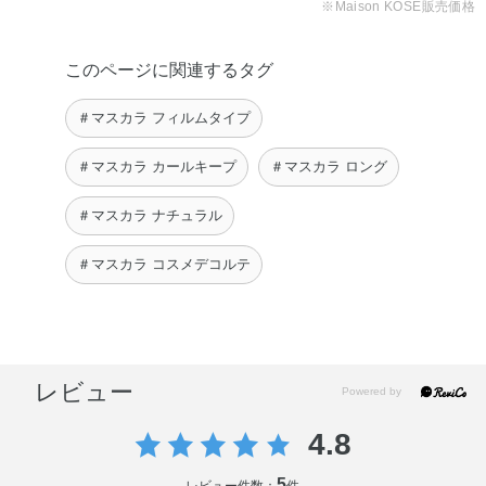
※Maison KOSÉ販売価格
『春に華やぐ、さくら色
メイク☆』 今回 …
このページに関連するタグ
taetae
【仕事とプライベートの
＃マスカラ フィルムタイプ
マスク着用メイク】 …
aiko
＃マスカラ カールキープ
＃マスカラ ロング
＃マスカラ ナチュラル
＃マスカラ コスメデコルテ
レビュー
4.8
5
レビュー件数：
件