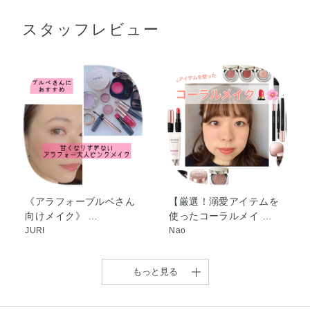
アビエチン酸グリセリル・BG・ポリプロピレン・エタノー
じませ、指先でまつ毛を軽くつまむようにして洗い流して
スタッフレビュー
ル・ステアリン酸・アクリレーツコポリマー・ポリウレタ
ください。塗布膜ごと簡単に落とせるフィルムタイプで
ン－4・水添ポリイソブテン・シリカ・TEA・カルナウバロ
す。
ウ・ポリエチレン・ポリステアリン酸スクロース・ポリソ
ルベート80・ダマスクバラ花エキス・マツリカ花エキス・
レモン果実エキス・BHT・EDTA－2Na・PEG－20ソルビ
タンココエート・アクリル酸アルキルコポリマー・コレス
テロール・シメチコン・ジメチコノール・スクワラン・ス
テアリン酸グリセリル（SE）・セスキオレイン酸ソルビタ
ン・セテアリルアルコール・セテス－25・トリイソステア
リン酸イソプロピルチタン・ハイドロゲンジメチコン・ヒ
ドロキシエチルセルロース・ポリビニルアルコール・ラウ
《アラフォーブルベさん
【厳選！溺愛アイテムを
向けメイク》 …
使ったコーラルメイ …
リル硫酸Na・ラウレス－21・ラウロイルリシン・水酸化
JURI
Nao
Al・水添レシチン・麻セルロース・デヒドロ酢酸Na・フェ
ノキシエタノール・メチルパラベン・香料・オキシ塩化ビ
スマス・酸化チタン・酸化鉄
もっと見る