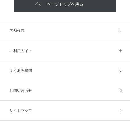
ページトップへ戻る
店舗検索
ご利用ガイド
よくある質問
ご利用ガイドトップ
ご注文方法
お支払方法
送料・配送
お問い合わせ
キャンセル・返品・交換
ポイント・クーポン
サイトマップ
定期お届け便
商品レビュー