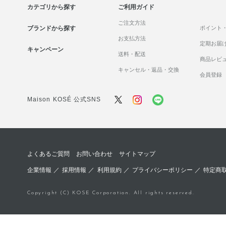
カテゴリから探す
ご利用ガイド
ご注文方法
ブランドから探す
ポイント
お支払方法
定期お届
キャンペーン
送料・配送
商品レビ
キャンセル・返品・交換
会員登録
Maison KOSÉ 公式SNS
よくあるご質問
お問い合わせ
サイトマップ
企業情報
／
採用情報
／
利用規約
／
プライバシーポリシー
／
特定商
Copyright (C) KOSE Corporation. All rights reserved.