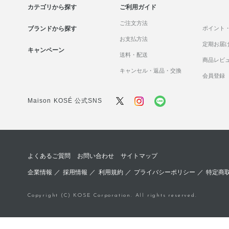
カテゴリから探す
ご利用ガイド
ご注文方法
ブランドから探す
ポイント
お支払方法
定期お届
キャンペーン
送料・配送
商品レビ
キャンセル・返品・交換
会員登録
Maison KOSÉ 公式SNS
よくあるご質問
お問い合わせ
サイトマップ
企業情報
／
採用情報
／
利用規約
／
プライバシーポリシー
／
特定商
Copyright (C) KOSE Corporation. All rights reserved.