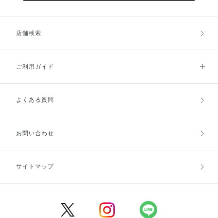
店舗検索
ご利用ガイド
よくある質問
ご利用ガイドトップ
ご注文方法
お支払方法
送料・配送
お問い合わせ
キャンセル・返品・交換
ポイント・クーポン
サイトマップ
定期お届け便
商品レビュー