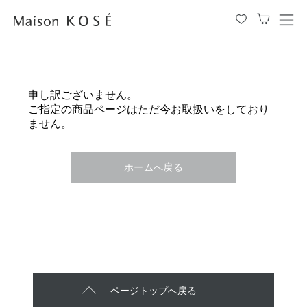
メ
ニ
ュ
ー
を
申し訳ございません。
開
ご指定の商品ページはただ今お取扱いをしており
閉
ません。
す
る
ホームへ戻る
ページトップへ戻る