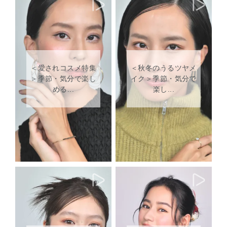
終了などしないで下さ
い！お願いいたしま
す！
＜愛されコスメ特集
＜秋冬のうるツヤメ
＞季節・気分で楽し
イク＞季節・気分で
める...
楽し...