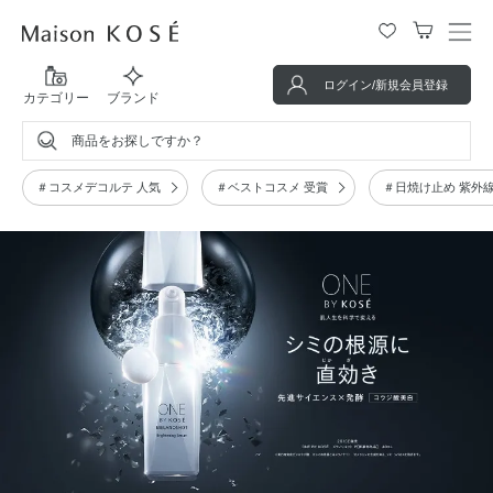
メ
ニ
ログイン/新規会員登録
ュ
カテゴリー
ブランド
ー
を
商品をお探しですか？
開
閉
＃コスメデコルテ 人気
＃ベストコスメ 受賞
＃日焼け止め 紫外
す
る