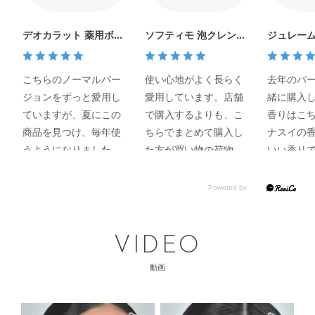
が大のお気に入りです！ 1年
中使いやすいので日々の保湿
やエイジングケア※3 にぜひ
デオカラット 薬用ボデ
ソフティモ 泡クレンジ
ジュレーム
取り入れてみてください(^^)!
ィウォッシュ クール
ングウォッシュ （ヒア
アナ スイ
[販売名：OBK 薬用導入美容
ルロン酸） （つめかえ
クス
液] ※1 乾燥による ※2 角層ま
用）
こちらのノーマルバー
使い心地がよく長らく
去年のバ
で ※3 年齢に応じたお手入れ
ジョンをずっと愛用し
愛用しています。店舗
緒に購入
の事 ※ライスパワー®No.11
はライスパワーNo.11（米エ
ていますが、夏にこの
で購入するよりも、こ
香りはこ
キスNo.11）
商品を見つけ、毎年使
ちらでまとめて購入し
ナスイの
うようになりました！
た方が買い物の荷物に
いい香り
香りも使用感もサッパ
もならず便利です。ま
おまけの
リ！去年は近所のドラ
た、注文から商品到着
トも、ア
ッグストアーでも購入
まで日数もかからず、
くて、混
出来たのに、今年は置
使い勝手もいいサイト
ので無駄
いてなかったので、無
です。
でよかっ
VIDEO
くなっては困ると思い
動画
急いで購入しました
が…とても気に入り愛
用しているので、販売