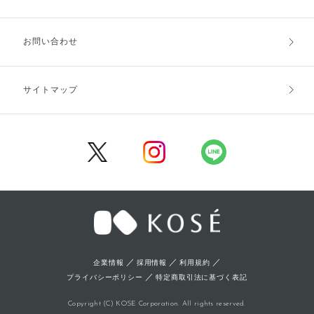
お支払方法
送料・配送
お問い合わせ
キャンセル・返品・交換
ポイント・クーポン
サイトマップ
定期お届け便
商品レビュー
会員登録
／
／
／
企業情報
採用情報
利用規約
／
プライバシーポリシー
特定商取引法に基づく表記
Copyright (C) KOSE Corporation. All rights reserved.