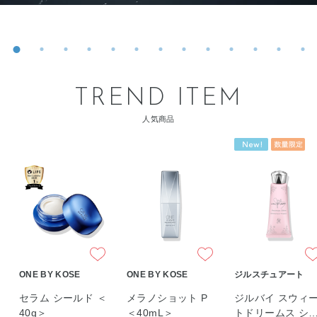
TREND ITEM
人気商品
ONE BY KOSE
ONE BY KOSE
ジルスチュアート
セラム シールド ＜
メラノショット P
ジルバイ スウィ
40g＞
＜40mL＞
トドリームス シ