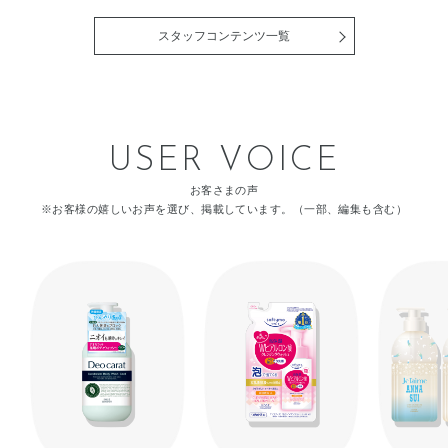
（ハリ）が失われます。 ハリ
すらぐグリーンフローラルの
ながら、ウイルス・細菌を し
や、 季節を問わずうるおい不
を取り戻すには、セラミド密
香りなので、リラックスしな
っかり殺菌・消毒する、 リキ
足を感じる方は、 ぜひ毎日の
スタッフコンテンツ一覧
度を高めて うるおいバランス
がらスキンケアができるとこ
ッドハンドソープです。 ▼詳
スキンケアの最初に取り入れ
を整えることが鍵になりま
ろもポイントが高いですね♪
しくはこちら
てみてください。 [販売名：
す！ セラムヴェール ディープ
充実感あふれる、押し返すよ
https://maison.kose.co.jp/site/natureco/g/gNCS0005/
OBK 薬用導入美容液] ※年
リペア[医薬部外品]には 世の
うなハリ肌を叶える美容成分
＜使用方法＞適量を手にと
齢に応じたお手入れのこと。
中にまったくなかった効能、
がイオン化カプセルで浸透す
り、 水またはぬるま湯で泡立
※肌の水分保持能改善が認め
「肌の水分保持能改善」をも
るので、とろみのある化粧水
てて洗い、 そのあとよく洗い
られた有効成分において。 ※
USER VOICE
った日本初の有効成分、 「ラ
ですが、肌なじみもスムーズ
流してください。 どちらも、
ライスパワー®No.11はライス
イスパワー®No.11」が配合さ
です。 乾燥やシワやハリのな
NATURE&COらしい植物由来
パワーNo.11（米エキス
れており、 数十種類のアミノ
さが気になる方や、気になり
成分配合。 性別を問わず使い
お客さまの声
No.11）
酸や豊富なペプチド・糖類を
始めた方にもおすすめの一品
やすい香りとデザインで、 家
※お客様の嬉しいお声を選び、掲載しています。（一部、編集も含む）
含み、 ただ「保湿」をするの
です！
族やパートナーとのシェアに
ではなく、肌自らがうるおい
もおすすめです(^^)/ その日の
を 生み出し、水分を蓄える力
気分や季節、肌のコンディシ
を高めるんですよ✨ もっちり
ョンに 合わせて選べるので、
としたハリやうるおいに満ち
ぜひチェックしてみてくださ
た 肌へと導きます(^^)/ とろみ
い☆☆
のあるみずみずしいテクスチ
ャーで、 スムーズに浸透※2
し、べたつきにくく しっとり
した使い心地です(*'▽') 洗顔
後すぐにたっぷり浴びるよう
に毎日使っています♪ 肌がふ
っくらやわらかくなるところ