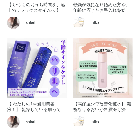
【 いつものおうち時間を、極
乾燥が気になり始めた方や、
上のリラックスタイムへ 】
年齢に応じたお手入れを始め
「植物のチカラで、旅先での
たい方に、 ぜひおすすめした
くつろぎの時間に寄り添う」
いのが ONE BY KOSÉ セラム
shiori
aiko
を コンセプトに、宿泊施設や
ヴェール ディープリペア [医
温浴施設向けの アメニティと
薬部外品]です。 洗顔後すぐの
して誕生した
肌にお使いいただく薬用導入
「NATURE&CO(ネイチャー
美容液で、 有効成分ライスパ
アンド コー)」 がメゾンコー
ワー®No.11を配合。日本で唯
セーでも取り扱いを開始しま
一※、 肌の水分保持能を改善
した(*'▽') その中でも今回は
する効能が認められた有効成
ハンドソープ2種を ご紹介さ
分が、 肌がうるおいを保つ力
せていただきます。 ①フェイ
をサポートします。 年齢とと
ス＆ハンドソープ＜2L つめか
もに乾燥やキメの乱れが 気に
え用＞ ふわふわで濃密な泡で
なりやすくなる肌だからこ
お顔にも使えます♩ 洗いあが
そ、 毎日の保湿ケアを見直す
りはうるおい感のあるしっと
ことが大切です。 みずみずし
りタイプ◎ ▼詳しくはこちら
くなじみのよいテクスチャー
【 わたしの1軍愛用美容
【高保湿シワ改善化粧水】 濃
https://maison.kose.co.jp/site/natureco/g/gNCS0004/
で、 その後のスキンケアも心
液！】 乾燥している肌ってく
密なうるおいが角層深く浸透
＜使用方法＞ポンプを2回押し
地よくお使いいただけます。
すみ※1やハリ、弾力の低下に
押し返すようなハリつや肌へ
た量をとり、 泡で肌を包みこ
うるおいに満ちた健やかな肌
つながりやすいのはご存知で
導く高保湿シワ改善化粧水。
shiori
aiko
むようにやさしく洗顔してく
へ導きながら、 これからのエ
すか？ 角質層の水分不足によ
濃厚なとろみのあるテクスチ
ださい。 ②薬用ハンドソープ
イジングケア※の土台づくり
り表面の細胞がしぼんでキメ
ャーなので、 後肌はもっちも
N ＜2L つめかえ用＞ うるお
にもおすすめの一本です。 乾
が乱れ、 ふっくらとした弾力
ちのうるおいハリツヤ！ 心や
い成分配合で手肌を いたわり
燥による肌あれが気になる方