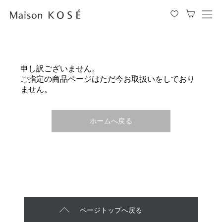
メ
ニ
ュ
ー
を
申し訳ございません。
開
ご指定の商品ページはただ今お取扱いをしており
閉
ません。
す
る
ホームへ戻る
ページトップへ戻る