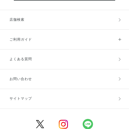
店舗検索
ご利用ガイド
よくある質問
ご利用ガイドトップ
ご注文方法
お支払方法
送料・配送
お問い合わせ
キャンセル・返品・交換
ポイント・クーポン
サイトマップ
定期お届け便
商品レビュー