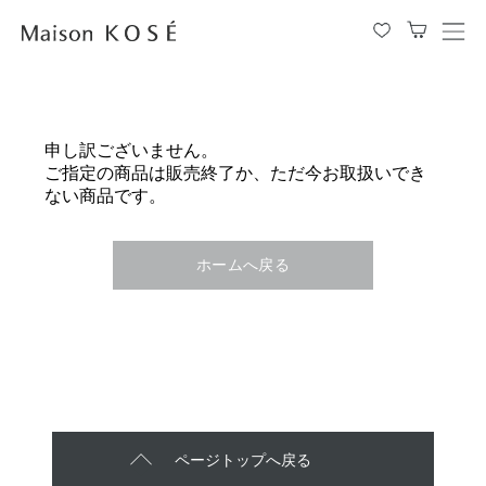
メ
ニ
ュ
ー
を
申し訳ございません。
開
ご指定の商品は販売終了か、ただ今お取扱いでき
閉
ない商品です。
す
る
ホームへ戻る
ページトップへ戻る