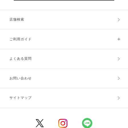
店舗検索
ご利用ガイド
よくある質問
ご利用ガイドトップ
ご注文方法
お支払方法
送料・配送
お問い合わせ
キャンセル・返品・交換
ポイント・クーポン
サイトマップ
定期お届け便
商品レビュー