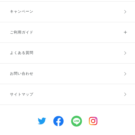
キャンペーン
ご利用ガイド
よくある質問
ご利用ガイドトップ
ご注文方法
お支払方法
送料・配送
お問い合わせ
キャンセル・返品・交換
ポイント・クーポン
サイトマップ
定期お届け便
商品レビュー
会員登録