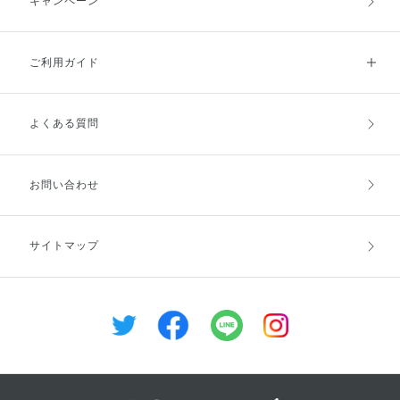
キャンペーン
ご利用ガイド
よくある質問
ご利用ガイドトップ
ご注文方法
お支払方法
送料・配送
お問い合わせ
キャンセル・返品・交換
ポイント・クーポン
サイトマップ
定期お届け便
商品レビュー
会員登録