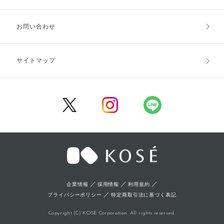
お支払方法
送料・配送
お問い合わせ
キャンセル・返品・交換
ポイント・クーポン
サイトマップ
定期お届け便
商品レビュー
会員登録
／
／
／
企業情報
採用情報
利用規約
／
プライバシーポリシー
特定商取引法に基づく表記
Copyright (C) KOSE Corporation. All rights reserved.