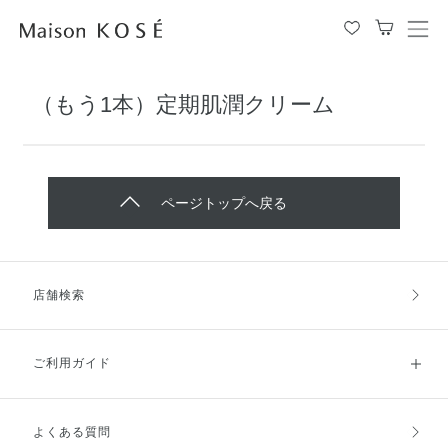
メ
ニ
ュ
（もう1本）定期肌潤クリーム
ー
を
開
閉
す
ページトップへ戻る
る
店舗検索
ご利用ガイド
よくある質問
ご利用ガイドトップ
ご注文方法