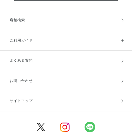
店舗検索
ご利用ガイド
よくある質問
ご利用ガイドトップ
ご注文方法
お支払方法
送料・配送
お問い合わせ
キャンセル・返品・交換
ポイント・クーポン
サイトマップ
定期お届け便
商品レビュー