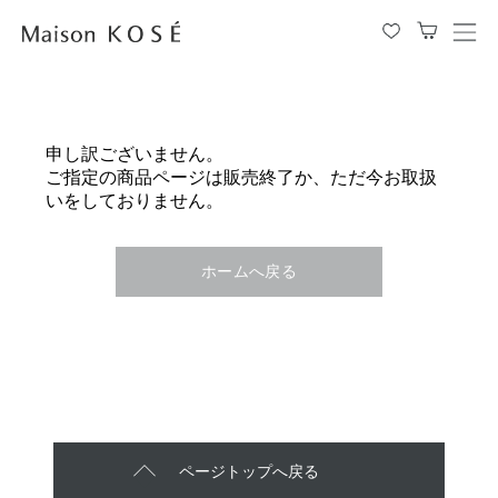
メ
ニ
ュ
ー
を
申し訳ございません。
開
ご指定の商品ページは販売終了か、ただ今お取扱
閉
いをしておりません。
す
る
ホームへ戻る
ページトップへ戻る