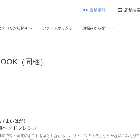
企業情報
店舗検
カテゴリから探す
ブランドから探す
肌悩みから探す
OOK（同梱）
肌（まいはだ）
潤ヘッドクレンズ
1本で髪・頭皮のよごれを落としながら、ハリ・コシのあるしなやかな髪にみちび