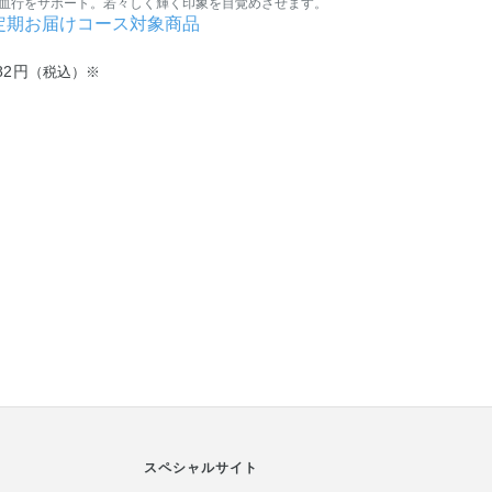
血行をサポート。若々しく輝く印象を目覚めさせます。
定期お届けコース対象商品
82円
（税込）※
スペシャルサイト