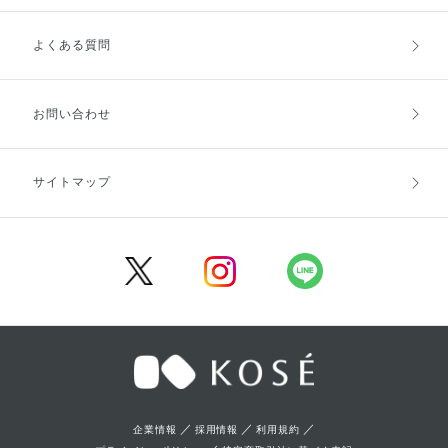
よくある質問
ご利用ガイドトップ
ご注文方法
お支払方法
送料・配送
お問い合わせ
キャンセル・返品・交換
ポイント・クーポン
サイトマップ
定期お届け便
商品レビュー
会員登録
／
／
／
企業情報
採用情報
利用規約