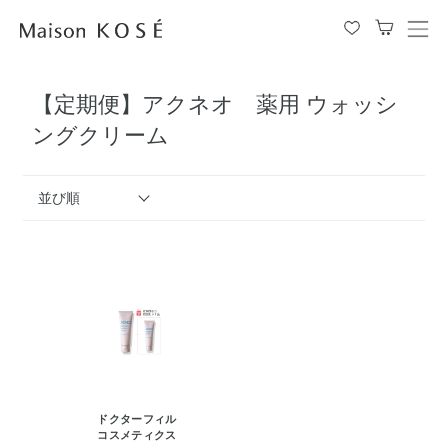
メ
ニ
ュ
【定期便】アクネオ 薬用 ウォッシ
ー
を
ングクリーム
開
閉
す
並び順
る
ドクターフィル
コスメティクス